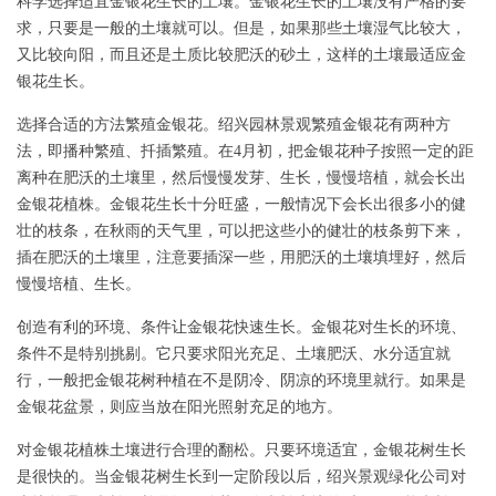
科学选择适宜金银花生长的土壤。金银花生长的土壤没有严格的要
求，只要是一般的土壤就可以。但是，如果那些土壤湿气比较大，
又比较向阳，而且还是土质比较肥沃的砂土，这样的土壤最适应金
银花生长。
选择合适的方法繁殖金银花。绍兴园林景观繁殖金银花有两种方
法，即播种繁殖、扦插繁殖。在4月初，把金银花种子按照一定的距
离种在肥沃的土壤里，然后慢慢发芽、生长，慢慢培植，就会长出
金银花植株。金银花生长十分旺盛，一般情况下会长出很多小的健
壮的枝条，在秋雨的天气里，可以把这些小的健壮的枝条剪下来，
插在肥沃的土壤里，注意要插深一些，用肥沃的土壤填埋好，然后
慢慢培植、生长。
创造有利的环境、条件让金银花快速生长。金银花对生长的环境、
条件不是特别挑剔。它只要求阳光充足、土壤肥沃、水分适宜就
行，一般把金银花树种植在不是阴冷、阴凉的环境里就行。如果是
金银花盆景，则应当放在阳光照射充足的地方。
对金银花植株土壤进行合理的翻松。只要环境适宜，金银花树生长
是很快的。当金银花树生长到一定阶段以后，绍兴景观绿化公司对