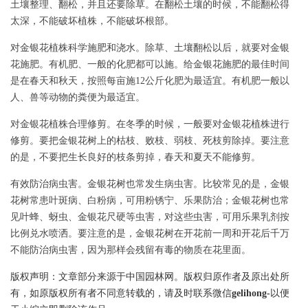
土壤整理、翻松，并且还要除草。在翻松土壤的时候，不能翻松得
太深，不能破坏植株，不能破坏根部。
对金银花植株科学施肥和浇水。除草、土壤翻松以后，就要对金银
花施肥。有机肥、一般的化肥都可以施。给金银花施肥的最佳时间
是在春天和秋天，按照每亩施12公斤化肥为最适宜。有机肥一般以
人、兽等动物的粪便为最适宜。
对金银花植株合理修剪。在冬季的时候，一般要对金银花植株进行
修剪。要把金银花树上的枯枝、败枝、弱枝、死枝剪除掉。要注意
的是，不要把生长良好的枝条剪掉，春天和夏天不能修剪。
有效防治病虫害。金银花树也常发生病虫害。比较常见的是，金银
花树常患叶斑病、白粉病，可用粉锈宁、乐果防治；金银花树也常
见叶蜂、蚜虫、金银花尺硬等虫害，对这些虫害，可用乐果乳剂按
比例兑水喷洒。要注意的是，金银花树在开花前一周和开花后千万
不能防治病虫害，因为那样会残留有毒的物质在花里面。
版权声明：文章部分来源于中国园林网。版权归原作者及原出处所
有，如原版权所有者不同意转载的，请及时联系微信
gelihong-
以便