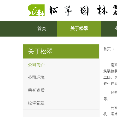
首页
关于松翠
首页
关于松翠
公司简介
南
筑装修
公司环境
二级、
卉生产
荣誉资质
经
等。
松翠党建
公
机、洒