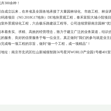
卉300余种！
司自成立以来，在本省及全国各地承接了大量园林绿化、市政工程、林业
码港项目（NO.2018G17地块）DE地块景观工程，泰禾富阳大城小院
施室外景观绿化工程，六合极乐路建设工程等。公司连续荣获南京园林“优
们本着务实、求精、高效的经营理念，致力于建立广泛的业务渠道，结识
忱的服务、良好的信誉服务于每一位业主。真正做到“我们的参与就是业主
力完成每一项工程的宗旨，做到“做一个工程，成一项精品”！
司地址：南京市玄武区红山新城领智路56号星河WORLD产业园1号楼40