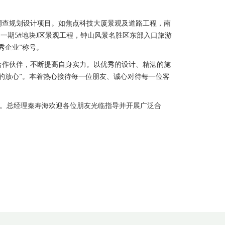
调查规划设计项目。如焦点科技大厦景观及道路工程，南
项目一期5#地块J区景观工程，钟山风景名胜区东部入口旅游
秀企业”称号。
合作伙伴，不断提高自身实力。以优秀的设计、精湛的施
的放心”。本着热心接待每一位朋友、诚心对待每一位客
1室。总经理秦寿海欢迎各位朋友光临指导并开展广泛合