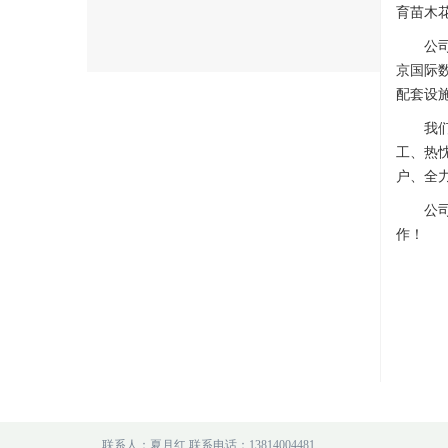
育苗木花
公
京国际数
配套设
我
工、热
户、全
公
作！
联系人：夏月红 联系电话：13814004481